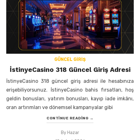
GÜNCEL GİRİŞ
İstinyeCasino 318 Güncel Giriş Adresi
İstinyeCasino 318 güncel giriş adresi ile hesabınıza
erişebiliyorsunuz. İstinyeCasino bahis fırsatları, hoş
geldin bonusları, yatırım bonusları, kayıp iade imkânı,
oran artırımları ve dönemsel kampanyalar gibi
CONTINUE READING
→
By
Hazar