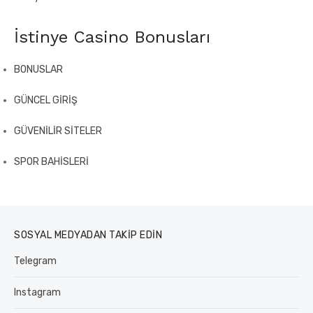
İstinye Casino Bonusları
BONUSLAR
GÜNCEL GİRİŞ
GÜVENİLİR SİTELER
SPOR BAHİSLERİ
SOSYAL MEDYADAN TAKIP EDIN
Telegram
Instagram