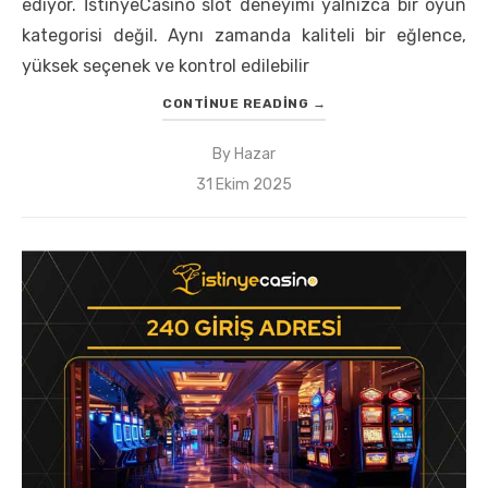
ediyor. İstinyeCasino slot deneyimi yalnızca bir oyun
kategorisi değil. Aynı zamanda kaliteli bir eğlence,
yüksek seçenek ve kontrol edilebilir
CONTINUE READING
→
By
Hazar
P
31 Ekim 2025
o
s
t
e
d
o
n