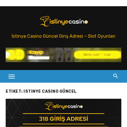
S
k
i
p
t
İstinye Casino Güncel Giriş Adresi – Slot Oyunları
o
c
o
n
t
e
n
ETIKET:
İSTINYE CASINO GÜNCEL
t