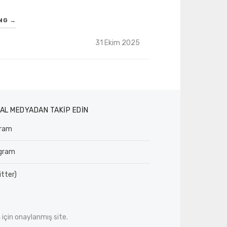
ING
→
P
31 Ekim 2025
o
s
t
e
d
o
n
AL MEDYADAN TAKIP EDIN
gram
gram
itter)
ş için onaylanmış site.