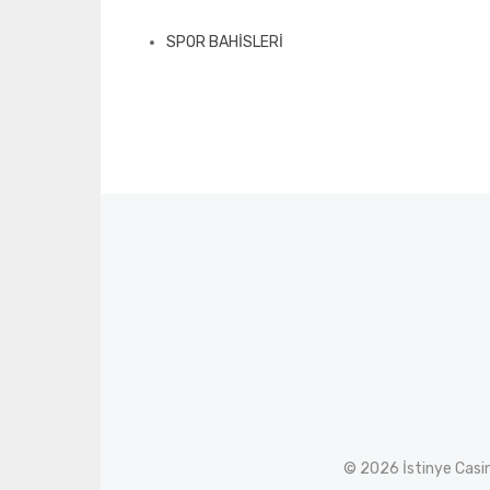
SPOR BAHİSLERİ
© 2026 İstinye Casin