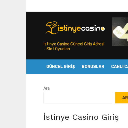
S
k
i
p
t
o
İstinye Casino Güncel Giriş Adresi
– Slot Oyunları
c
o
GÜNCEL GİRİŞ
BONUSLAR
CANLI C
n
t
e
Ara
n
AR
t
İstinye Casino Giriş