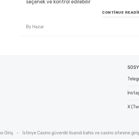
seçenek ve kontrol edilebilir
CONTINUE READ
By
Hazar
SOSY
Tele
Insta
X (Tw
o Giriş
İstinye Casino güvenilir lisanslı bahis ve casino sitesine giri