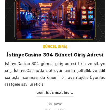
GÜNCEL GİRİŞ
İstinyeCasino 304 Güncel Giriş Adresi
İstinyeCasino 304 güncel giriş adresi tıkla ve siteye
eriş! İstinyeCasino’da slot oyunlarının şeffaflık ve adil
sonuçlar sunması da önemli bir avantajdır. Oyunlar,
rastgele sayı üreticisi
CONTINUE READING
→
By
Hazar