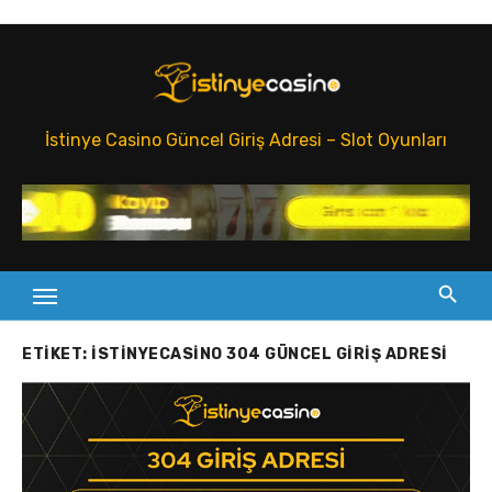
S
k
i
p
t
İstinye Casino Güncel Giriş Adresi – Slot Oyunları
o
c
o
n
t
e
n
ETIKET:
İSTINYECASINO 304 GÜNCEL GIRIŞ ADRESI
t