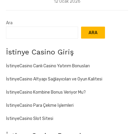
P
12 Ocak 2026
o
s
t
e
Ara
d
ARA
o
n
İstinye Casino Giriş
İstinyeCasino Canlı Casino Yatırım Bonusları
İstinyeCasino Altyapı Sağlayıcıları ve Oyun Kalitesi
İstinyeCasino Kombine Bonus Veriyor Mu?
İstinyeCasino Para Çekme İşlemleri
İstinyeCasino Slot Sitesi