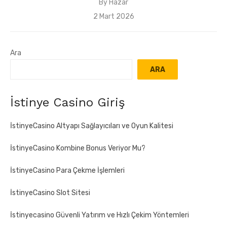
By
Hazar
P
2 Mart 2026
o
s
t
e
Ara
d
ARA
o
n
İstinye Casino Giriş
İstinyeCasino Altyapı Sağlayıcıları ve Oyun Kalitesi
İstinyeCasino Kombine Bonus Veriyor Mu?
İstinyeCasino Para Çekme İşlemleri
İstinyeCasino Slot Sitesi
İstinyecasino Güvenli Yatırım ve Hızlı Çekim Yöntemleri