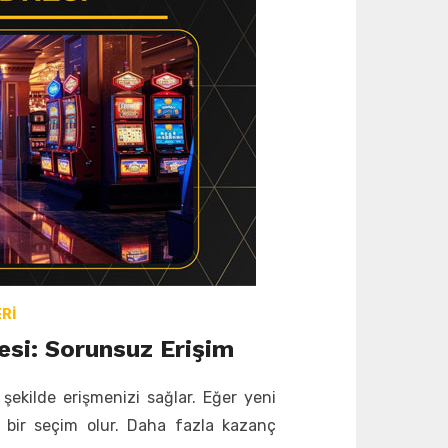
Rİ
esi: Sorunsuz Erişim
şekilde erişmenizi sağlar. Eğer yeni
lı bir seçim olur. Daha fazla kazanç