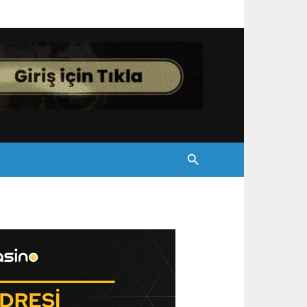
T
I
X
e
n
(
l
s
T
e
t
w
g
a
i
r
g
t
a
r
t
m
a
e
m
r
)