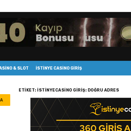
ASİNO & SLOT
İSTİNYE CASİNO GİRİŞ
ETIKET:
İSTINYECASINO GIRIŞ: DOĞRU ADRES
A