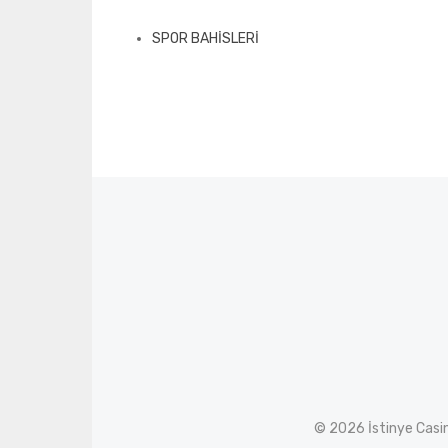
SPOR BAHİSLERİ
© 2026 İstinye Casin