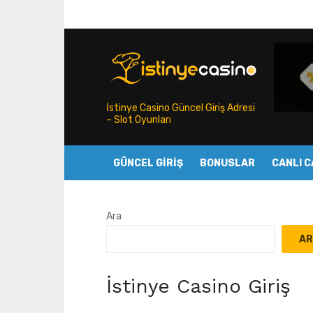
S
k
i
p
t
o
İstinye Casino Güncel Giriş Adresi
– Slot Oyunları
c
o
GÜNCEL GİRİŞ
BONUSLAR
CANLI C
n
t
e
Ara
n
AR
t
İstinye Casino Giriş