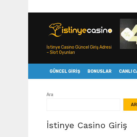
S
k
i
p
t
o
İstinye Casino Güncel Giriş Adresi
– Slot Oyunları
c
o
GÜNCEL GİRİŞ
BONUSLAR
CANLI C
n
t
e
Ara
n
AR
t
İstinye Casino Giriş