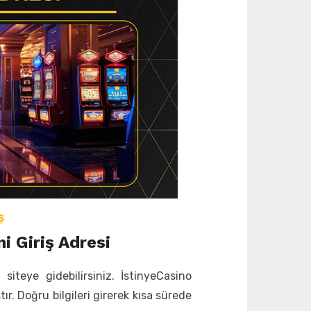
Ş
i Giriş Adresi
siteye gidebilirsiniz. İstinyeCasino
ştır. Doğru bilgileri girerek kısa sürede