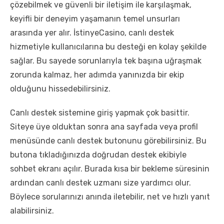
çözebilmek ve güvenli bir iletişim ile karşılaşmak,
keyifli bir deneyim yaşamanın temel unsurları
arasında yer alır. İstinyeCasino, canlı destek
hizmetiyle kullanıcılarına bu desteği en kolay şekilde
sağlar. Bu sayede sorunlarıyla tek başına uğraşmak
zorunda kalmaz, her adımda yanınızda bir ekip
olduğunu hissedebilirsiniz.
Canlı destek sistemine giriş yapmak çok basittir.
Siteye üye olduktan sonra ana sayfada veya profil
menüsünde canlı destek butonunu görebilirsiniz. Bu
butona tıkladığınızda doğrudan destek ekibiyle
sohbet ekranı açılır. Burada kısa bir bekleme süresinin
ardından canlı destek uzmanı size yardımcı olur.
Böylece sorularınızı anında iletebilir, net ve hızlı yanıt
alabilirsiniz.