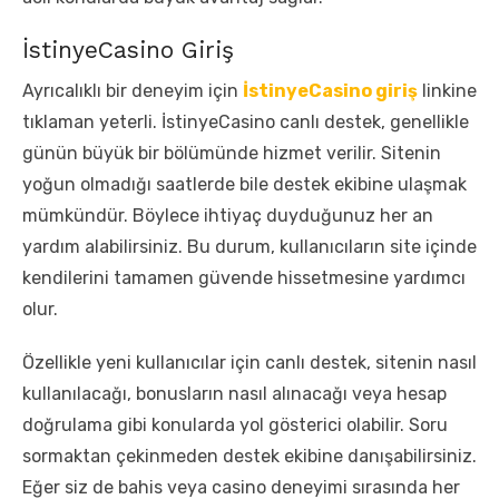
İstinyeCasino Giriş
Ayrıcalıklı bir deneyim için
İstinyeCasino giriş
linkine
tıklaman yeterli. İstinyeCasino canlı destek, genellikle
günün büyük bir bölümünde hizmet verilir. Sitenin
yoğun olmadığı saatlerde bile destek ekibine ulaşmak
mümkündür. Böylece ihtiyaç duyduğunuz her an
yardım alabilirsiniz. Bu durum, kullanıcıların site içinde
kendilerini tamamen güvende hissetmesine yardımcı
olur.
Özellikle yeni kullanıcılar için canlı destek, sitenin nasıl
kullanılacağı, bonusların nasıl alınacağı veya hesap
doğrulama gibi konularda yol gösterici olabilir. Soru
sormaktan çekinmeden destek ekibine danışabilirsiniz.
Eğer siz de bahis veya casino deneyimi sırasında her