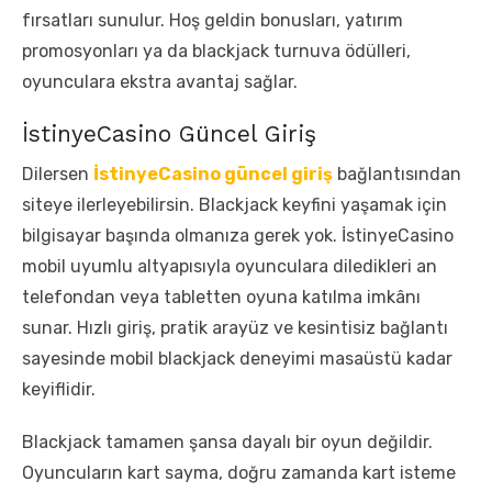
fırsatları sunulur. Hoş geldin bonusları, yatırım
promosyonları ya da blackjack turnuva ödülleri,
oyunculara ekstra avantaj sağlar.
İstinyeCasino Güncel Giriş
Dilersen
İstinyeCasino güncel giriş
bağlantısından
siteye ilerleyebilirsin. Blackjack keyfini yaşamak için
bilgisayar başında olmanıza gerek yok. İstinyeCasino
mobil uyumlu altyapısıyla oyunculara diledikleri an
telefondan veya tabletten oyuna katılma imkânı
sunar. Hızlı giriş, pratik arayüz ve kesintisiz bağlantı
sayesinde mobil blackjack deneyimi masaüstü kadar
keyiflidir.
Blackjack tamamen şansa dayalı bir oyun değildir.
Oyuncuların kart sayma, doğru zamanda kart isteme