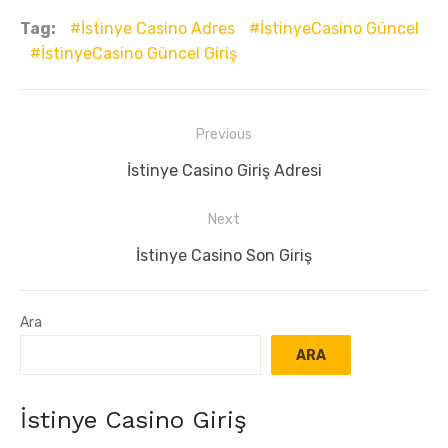
Tag:
İstinye Casino Adres
İstinyeCasino Güncel
İstinyeCasino Güncel Giriş
Y
Previous
a
P
İstinye Casino Giriş Adresi
z
r
ı
Next
e
g
v
N
İstinye Casino Son Giriş
e
i
e
z
o
x
Ara
u
t
i
ARA
s
p
n
p
o
m
İstinye Casino Giriş
o
s
e