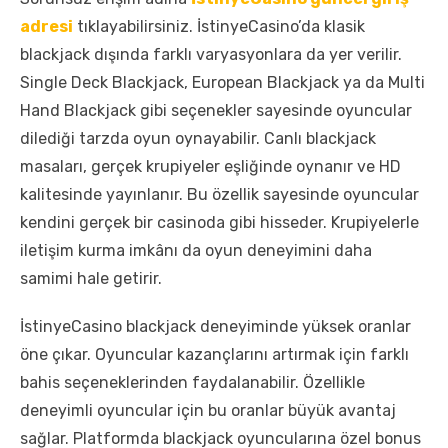
adresi
tıklayabilirsiniz. İstinyeCasino’da klasik
blackjack dışında farklı varyasyonlara da yer verilir.
Single Deck Blackjack, European Blackjack ya da Multi
Hand Blackjack gibi seçenekler sayesinde oyuncular
dilediği tarzda oyun oynayabilir. Canlı blackjack
masaları, gerçek krupiyeler eşliğinde oynanır ve HD
kalitesinde yayınlanır. Bu özellik sayesinde oyuncular
kendini gerçek bir casinoda gibi hisseder. Krupiyelerle
iletişim kurma imkânı da oyun deneyimini daha
samimi hale getirir.
İstinyeCasino blackjack deneyiminde yüksek oranlar
öne çıkar. Oyuncular kazançlarını artırmak için farklı
bahis seçeneklerinden faydalanabilir. Özellikle
deneyimli oyuncular için bu oranlar büyük avantaj
sağlar. Platformda blackjack oyuncularına özel bonus