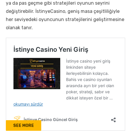
ya da pas geçme gibi stratejileri oyunun seyrini
değiştirebilir. İstinyeCasino, geniş masa çeşitliliğiyle
her seviyedeki oyuncunun stratejilerini geliştirmesine
olanak tanır.
SEE MORE