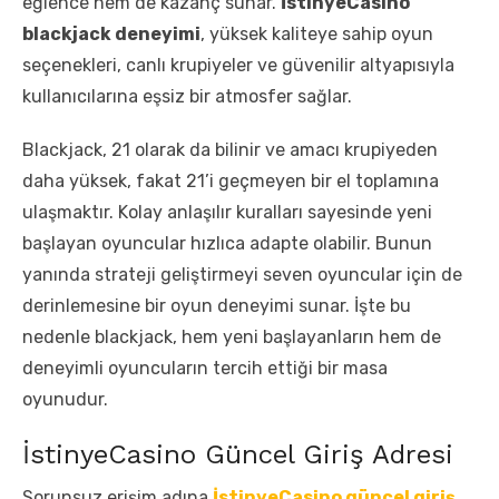
eğlence hem de kazanç sunar.
İstinyeCasino
blackjack deneyimi
, yüksek kaliteye sahip oyun
seçenekleri, canlı krupiyeler ve güvenilir altyapısıyla
kullanıcılarına eşsiz bir atmosfer sağlar.
Blackjack, 21 olarak da bilinir ve amacı krupiyeden
daha yüksek, fakat 21’i geçmeyen bir el toplamına
ulaşmaktır. Kolay anlaşılır kuralları sayesinde yeni
başlayan oyuncular hızlıca adapte olabilir. Bunun
yanında strateji geliştirmeyi seven oyuncular için de
derinlemesine bir oyun deneyimi sunar. İşte bu
nedenle blackjack, hem yeni başlayanların hem de
deneyimli oyuncuların tercih ettiği bir masa
oyunudur.
İstinyeCasino Güncel Giriş Adresi
Sorunsuz erişim adına
İstinyeCasino güncel giriş