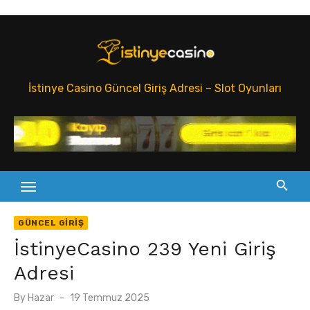
S
k
i
p
t
İstinye Casino Güncel Giriş Adresi – Slot Oyunları
o
c
o
n
t
e
n
GÜNCEL GİRİŞ
t
İstinyeCasino 239 Yeni Giriş
Adresi
P
By
Hazar
19 Temmuz 2025
o