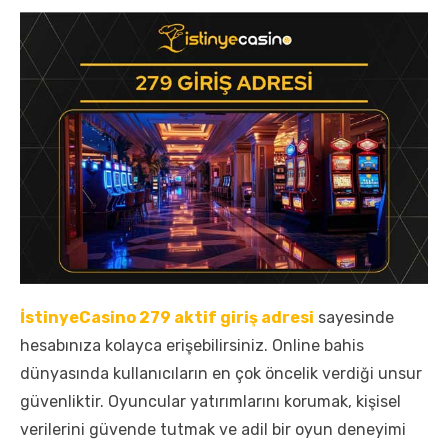
s
t
e
d
o
n
İstinyeCasino 279 aktif giriş adresi
sayesinde
hesabınıza kolayca erişebilirsiniz. Online bahis
dünyasında kullanıcıların en çok öncelik verdiği unsur
güvenliktir. Oyuncular yatırımlarını korumak, kişisel
verilerini güvende tutmak ve adil bir oyun deneyimi