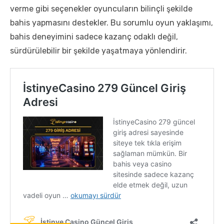
verme gibi seçenekler oyuncuların bilinçli şekilde
bahis yapmasını destekler. Bu sorumlu oyun yaklaşımı,
bahis deneyimini sadece kazanç odaklı değil,
sürdürülebilir bir şekilde yaşatmaya yönlendirir.