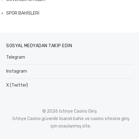
SPOR BAHİSLERİ
SOSYAL MEDYADAN TAKIP EDIN
Telegram
Instagram
X (Twitter)
© 2026 İstinye Casino Giriş
İstinye Casino güvenilir lisanslı bahis ve casino sitesine giriş
için onaylanmış site.