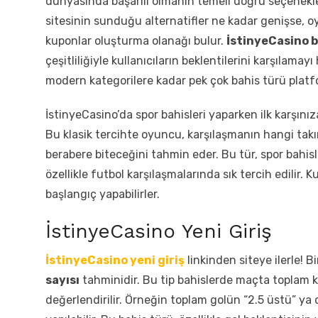
dünyasında başarılı olmanın temeli doğru seçenekle
sitesinin sunduğu alternatifler ne kadar genişse, o
kuponlar oluşturma olanağı bulur.
İstinyeCasino b
çeşitliliğiyle kullanıcıların beklentilerini karşılamayı
modern kategorilere kadar pek çok bahis türü platfor
İstinyeCasino’da spor bahisleri yaparken ilk karşınız
Bu klasik tercihte oyuncu, karşılaşmanın hangi tak
berabere biteceğini tahmin eder. Bu tür, spor bahis
özellikle futbol karşılaşmalarında sık tercih edilir. 
başlangıç yapabilirler.
İstinyeCasino Yeni Giriş
İstinyeCasino yeni giriş
linkinden siteye ilerle! 
sayısı
tahminidir. Bu tip bahislerde maçta toplam ka
değerlendirilir. Örneğin toplam golün “2.5 üstü” ya 