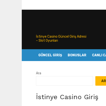
S
k
i
p
t
o
İstinye Casino Güncel Giriş Adresi
– Slot Oyunları
c
o
GÜNCEL GİRİŞ
BONUSLAR
CANLI C
n
t
e
Ara
n
AR
t
İstinye Casino Giriş