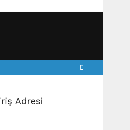
T
I
X
e
n
(
l
s
T
e
t
w
g
a
i
r
g
t
a
r
t
m
a
e
m
r
)
riş Adresi