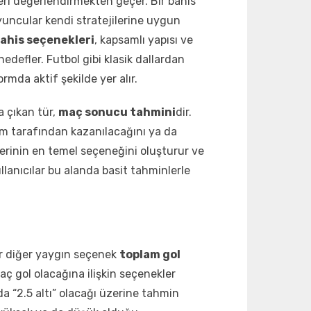
ri değerlendirmekten geçer. Bir bahis
yuncular kendi stratejilerine uygun
ahis seçenekleri
, kapsamlı yapısı ve
 hedefler. Futbol gibi klasik dallardan
mda aktif şekilde yer alır.
a çıkan tür,
maç sonucu tahmini
dir.
ım tarafından kazanılacağını ya da
lerinin en temel seçeneğini oluşturur ve
Kullanıcılar bu alanda basit tahminlerle
Bir diğer yaygın seçenek
toplam gol
ç gol olacağına ilişkin seçenekler
da “2.5 altı” olacağı üzerine tahmin