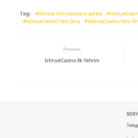
Tag:
Güncel istinyecasino adresi
İstinyeCasin
İstinyeCasino Yeni Giriş
İstinyeCasino Yeni Gir
Y
Previous
a
P
İstinyeCasino İlk Yatırım
r
z
e
ı
v
g
i
e
o
u
z
SOSY
s
i
Tele
p
:
n
o