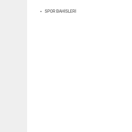
SPOR BAHİSLERİ