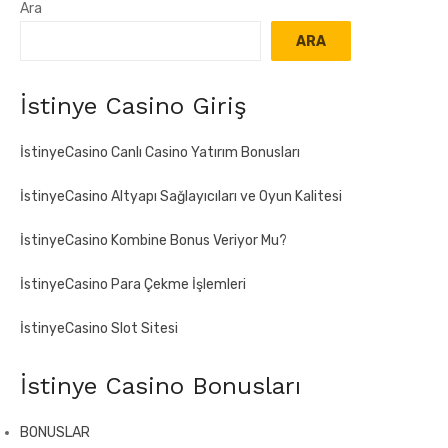
Ara
u
t
i
ARA
s
p
n
p
o
m
İstinye Casino Giriş
o
s
e
s
t
s
İstinyeCasino Canlı Casino Yatırım Bonusları
t
:
i
:
İstinyeCasino Altyapı Sağlayıcıları ve Oyun Kalitesi
İstinyeCasino Kombine Bonus Veriyor Mu?
İstinyeCasino Para Çekme İşlemleri
İstinyeCasino Slot Sitesi
İstinye Casino Bonusları
BONUSLAR