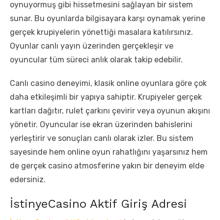
oynuyormuş gibi hissetmesini sağlayan bir sistem
sunar. Bu oyunlarda bilgisayara karşı oynamak yerine
gerçek krupiyelerin yönettiği masalara katılırsınız.
Oyunlar canlı yayın üzerinden gerçekleşir ve
oyuncular tüm süreci anlık olarak takip edebilir.
Canlı casino deneyimi, klasik online oyunlara göre çok
daha etkileşimli bir yapıya sahiptir. Krupiyeler gerçek
kartları dağıtır, rulet çarkını çevirir veya oyunun akışını
yönetir. Oyuncular ise ekran üzerinden bahislerini
yerleştirir ve sonuçları canlı olarak izler. Bu sistem
sayesinde hem online oyun rahatlığını yaşarsınız hem
de gerçek casino atmosferine yakın bir deneyim elde
edersiniz.
İstinyeCasino Aktif Giriş Adresi