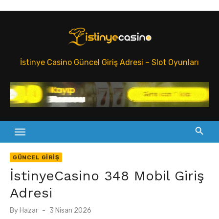
S
k
i
p
t
İstinye Casino Güncel Giriş Adresi – Slot Oyunları
o
c
o
n
t
e
n
GÜNCEL GİRİŞ
t
İstinyeCasino 348 Mobil Giriş
Adresi
P
By
Hazar
3 Nisan 2026
o