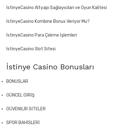
i
:
İstinyeCasino Altyapı Sağlayıcıları ve Oyun Kalitesi
İstinyeCasino Kombine Bonus Veriyor Mu?
İstinyeCasino Para Çekme İşlemleri
İstinyeCasino Slot Sitesi
İstinye Casino Bonusları
BONUSLAR
GÜNCEL GİRİŞ
GÜVENİLİR SİTELER
SPOR BAHİSLERİ