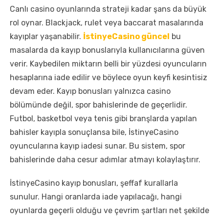
Canlı casino oyunlarında strateji kadar şans da büyük
rol oynar. Blackjack, rulet veya baccarat masalarında
kayıplar yaşanabilir.
İstinyeCasino güncel
bu
masalarda da kayıp bonuslarıyla kullanıcılarına güven
verir. Kaybedilen miktarın belli bir yüzdesi oyuncuların
hesaplarına iade edilir ve böylece oyun keyfi kesintisiz
devam eder. Kayıp bonusları yalnızca casino
bölümünde değil, spor bahislerinde de geçerlidir.
Futbol, basketbol veya tenis gibi branşlarda yapılan
bahisler kayıpla sonuçlansa bile, İstinyeCasino
oyuncularına kayıp iadesi sunar. Bu sistem, spor
bahislerinde daha cesur adımlar atmayı kolaylaştırır.
İstinyeCasino kayıp bonusları, şeffaf kurallarla
sunulur. Hangi oranlarda iade yapılacağı, hangi
oyunlarda geçerli olduğu ve çevrim şartları net şekilde