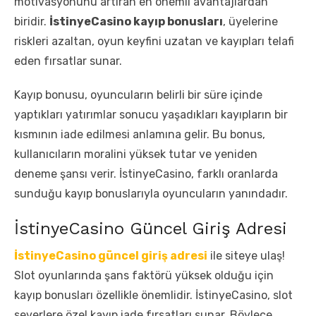
motivasyonunu artıran en önemli avantajlardan
biridir.
İstinyeCasino kayıp bonusları
, üyelerine
riskleri azaltan, oyun keyfini uzatan ve kayıpları telafi
eden fırsatlar sunar.
Kayıp bonusu, oyuncuların belirli bir süre içinde
yaptıkları yatırımlar sonucu yaşadıkları kayıpların bir
kısmının iade edilmesi anlamına gelir. Bu bonus,
kullanıcıların moralini yüksek tutar ve yeniden
deneme şansı verir. İstinyeCasino, farklı oranlarda
sunduğu kayıp bonuslarıyla oyuncuların yanındadır.
İstinyeCasino Güncel Giriş Adresi
İstinyeCasino güncel giriş adresi
ile siteye ulaş!
Slot oyunlarında şans faktörü yüksek olduğu için
kayıp bonusları özellikle önemlidir. İstinyeCasino, slot
severlere özel kayıp iade fırsatları sunar. Böylece