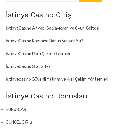
n
p
o
m
İstinye Casino Giriş
o
s
e
s
t
s
İstinyeCasino Altyapı Sağlayıcıları ve Oyun Kalitesi
t
:
i
:
İstinyeCasino Kombine Bonus Veriyor Mu?
İstinyeCasino Para Çekme İşlemleri
İstinyeCasino Slot Sitesi
İstinyecasino Güvenli Yatırım ve Hızlı Çekim Yöntemleri
İstinye Casino Bonusları
BONUSLAR
GÜNCEL GİRİŞ