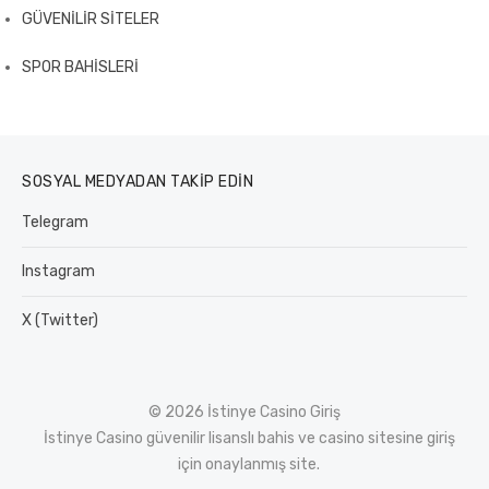
GÜVENİLİR SİTELER
SPOR BAHİSLERİ
SOSYAL MEDYADAN TAKIP EDIN
Telegram
Instagram
X (Twitter)
© 2026 İstinye Casino Giriş
İstinye Casino güvenilir lisanslı bahis ve casino sitesine giriş
için onaylanmış site.