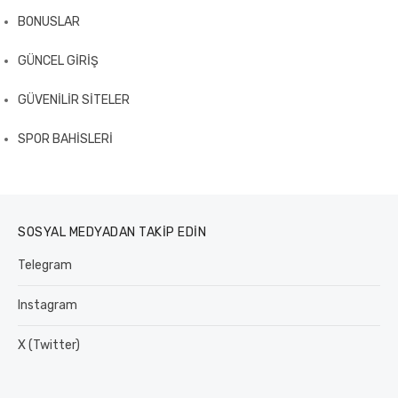
BONUSLAR
GÜNCEL GİRİŞ
GÜVENİLİR SİTELER
SPOR BAHİSLERİ
SOSYAL MEDYADAN TAKIP EDIN
Telegram
Instagram
X (Twitter)