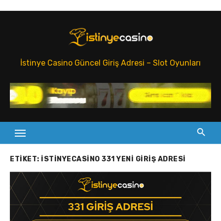
S
k
i
p
t
İstinye Casino Güncel Giriş Adresi – Slot Oyunları
o
c
o
n
t
e
n
ETIKET:
İSTINYECASINO 331 YENI GIRIŞ ADRESI
t