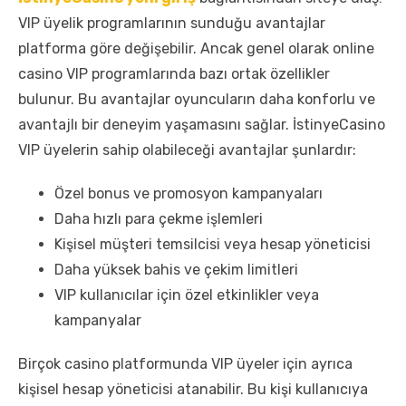
VIP üyelik programlarının sunduğu avantajlar
platforma göre değişebilir. Ancak genel olarak online
casino VIP programlarında bazı ortak özellikler
bulunur. Bu avantajlar oyuncuların daha konforlu ve
avantajlı bir deneyim yaşamasını sağlar. İstinyeCasino
VIP üyelerin sahip olabileceği avantajlar şunlardır:
Özel bonus ve promosyon kampanyaları
Daha hızlı para çekme işlemleri
Kişisel müşteri temsilcisi veya hesap yöneticisi
Daha yüksek bahis ve çekim limitleri
VIP kullanıcılar için özel etkinlikler veya
kampanyalar
Birçok casino platformunda VIP üyeler için ayrıca
kişisel hesap yöneticisi atanabilir. Bu kişi kullanıcıya