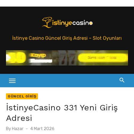
S
k
i
p
t
İstinye Casino Güncel Giriş Adresi – Slot Oyunları
o
c
o
n
t
e
n
GÜNCEL GİRİŞ
t
İstinyeCasino 331 Yeni Giriş
Adresi
P
By
Hazar
4 Mart 2026
o