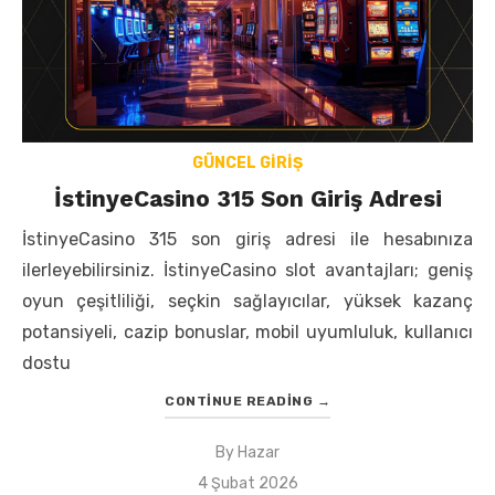
GÜNCEL GİRİŞ
İstinyeCasino 315 Son Giriş Adresi
İstinyeCasino 315 son giriş adresi ile hesabınıza
ilerleyebilirsiniz. İstinyeCasino slot avantajları; geniş
oyun çeşitliliği, seçkin sağlayıcılar, yüksek kazanç
potansiyeli, cazip bonuslar, mobil uyumluluk, kullanıcı
dostu
CONTINUE READING
→
By
Hazar
P
4 Şubat 2026