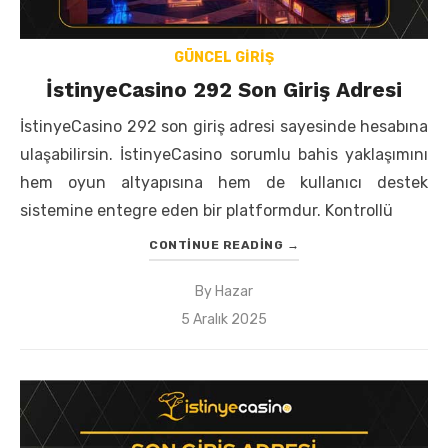
GÜNCEL GİRİŞ
İstinyeCasino 292 Son Giriş Adresi
İstinyeCasino 292 son giriş adresi sayesinde hesabına
ulaşabilirsin. İstinyeCasino sorumlu bahis yaklaşımını
hem oyun altyapısına hem de kullanıcı destek
sistemine entegre eden bir platformdur. Kontrollü
CONTINUE READING
→
By
Hazar
P
5 Aralık 2025
o
s
t
e
d
o
n