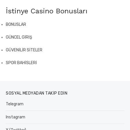
İstinye Casino Bonusları
BONUSLAR
GÜNCEL GİRİŞ
GÜVENİLİR SİTELER
SPOR BAHİSLERİ
SOSYAL MEDYADAN TAKIP EDIN
Telegram
Instagram