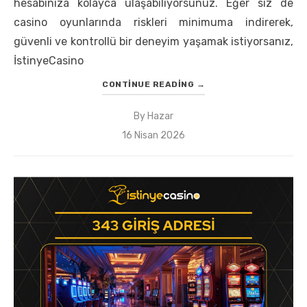
hesabınıza kolayca ulaşabiliyorsunuz. Eğer siz de
casino oyunlarında riskleri minimuma indirerek,
güvenli ve kontrollü bir deneyim yaşamak istiyorsanız,
İstinyeCasino
CONTINUE READING
→
By
Hazar
P
16 Nisan 2026
o
s
t
e
d
o
n