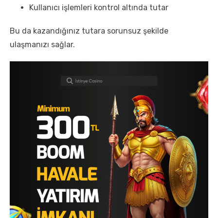
Kullanıcı işlemleri kontrol altında tutar
Bu da kazandığınız tutara sorunsuz şekilde
ulaşmanızı sağlar.