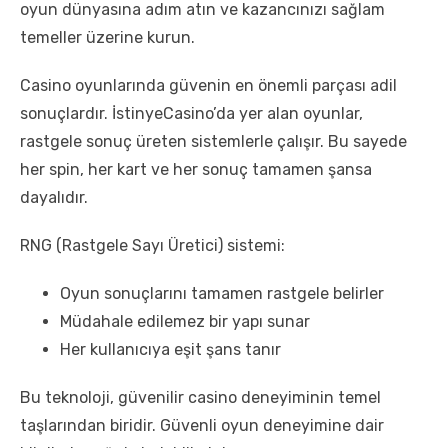
oyun dünyasına adım atın ve kazancınızı sağlam
temeller üzerine kurun.
Casino oyunlarında güvenin en önemli parçası adil
sonuçlardır. İstinyeCasino’da yer alan oyunlar,
rastgele sonuç üreten sistemlerle çalışır. Bu sayede
her spin, her kart ve her sonuç tamamen şansa
dayalıdır.
RNG (Rastgele Sayı Üretici) sistemi:
Oyun sonuçlarını tamamen rastgele belirler
Müdahale edilemez bir yapı sunar
Her kullanıcıya eşit şans tanır
Bu teknoloji, güvenilir casino deneyiminin temel
taşlarından biridir. Güvenli oyun deneyimine dair