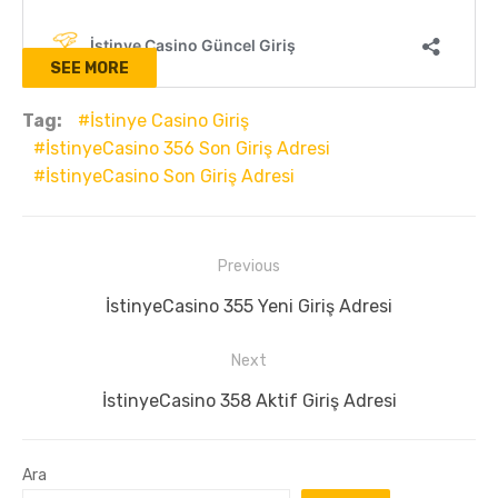
SEE MORE
Tag:
İstinye Casino Giriş
İstinyeCasino 356 Son Giriş Adresi
İstinyeCasino Son Giriş Adresi
Y
Previous
a
P
İstinyeCasino 355 Yeni Giriş Adresi
z
r
ı
Next
e
g
v
N
İstinyeCasino 358 Aktif Giriş Adresi
e
i
e
z
o
x
Ara
u
t